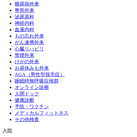
糖尿病外来
整形外来
泌尿器科
神経内科
血液内科
もの忘れ外来
がん連携外来
心臓リハビリ
禁煙外来
けがの外来
お昼休みも外来
AGA（男性型脱毛症）
睡眠時無呼吸症候群
オンライン診療
人間ドック
健康診断
予防・ワクチン
メディカルフィットネス
その他検査
入院