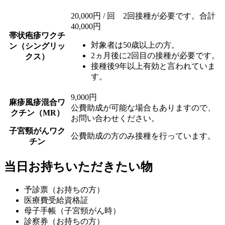
20,000円 / 回 2回接種が必要です。合計
40,000円
帯状疱疹ワクチ
対象者は50歳以上の方。
ン（シングリッ
2ヵ月後に2回目の接種が必要です。
クス）
接種後9年以上有効と言われていま
す。
9,000円
麻疹風疹混合ワ
公費助成が可能な場合もありますので、
クチン（MR）
お問い合わせください。
子宮頸がんワク
公費助成の方のみ接種を行っています。
チン
当日お持ちいただきたい物
予診票（お持ちの方）
医療費受給資格証
母子手帳（子宮頸がん時）
診察券（お持ちの方）