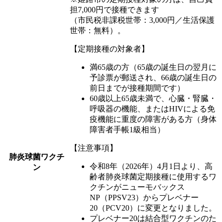
担7,000円で接種できます
（市民税非課税世帯：3,000円／生活保護
世帯：無料）。
【定期接種の対象者】
満65歳の方（65歳の誕生日の翌月に
予診票が郵送され、66歳の誕生日の
前日までが接種期間です）
60歳以上65歳未満で、心臓・腎臓・
呼吸器の機能、またはHIVによる免
疫機能に重度の障害がある方（身体
障害者手帳1級相当）
【注意事項】
肺炎球菌ワクチ
令和8年（2026年）4月1日より、高
ン
齢者肺炎球菌定期接種に使用するワ
クチンがニューモバックス
NP（PPSV23）からプレベナー
20（PCV20）に変更となりました。
プレベナー20は結合型ワクチンのた