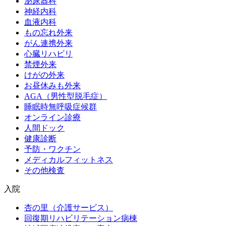
泌尿器科
神経内科
血液内科
もの忘れ外来
がん連携外来
心臓リハビリ
禁煙外来
けがの外来
お昼休みも外来
AGA（男性型脱毛症）
睡眠時無呼吸症候群
オンライン診療
人間ドック
健康診断
予防・ワクチン
メディカルフィットネス
その他検査
入院
杏の里（介護サービス）
回復期リハビリテーション病棟