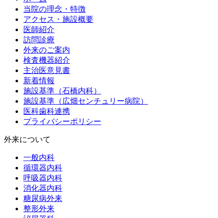
当院の理念・特徴
アクセス・施設概要
医師紹介
訪問診療
外来のご案内
検査機器紹介
主治医意見書
新着情報
施設基準（石橋内科）
施設基準（広畑センチュリー病院）
医科歯科連携
プライバシーポリシー
外来について
一般内科
循環器内科
呼吸器内科
消化器内科
糖尿病外来
整形外来